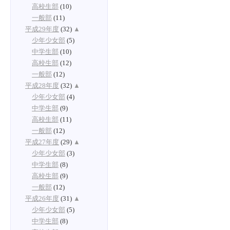
高校生部
(10)
一般部
(11)
平成29年度
(32)
▲
少年少女部
(5)
中学生部
(10)
高校生部
(12)
一般部
(12)
平成28年度
(32)
▲
少年少女部
(4)
中学生部
(9)
高校生部
(11)
一般部
(12)
平成27年度
(29)
▲
少年少女部
(3)
中学生部
(8)
高校生部
(9)
一般部
(12)
平成26年度
(31)
▲
少年少女部
(5)
中学生部
(8)