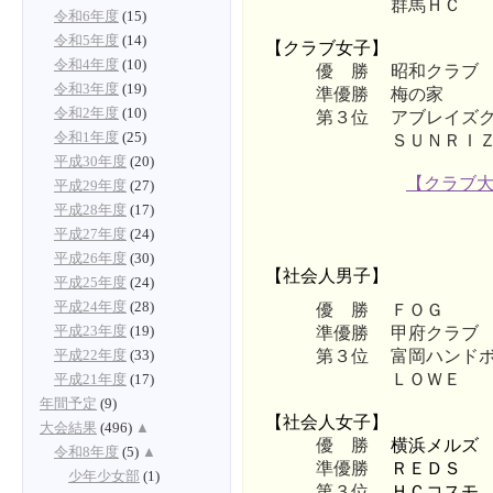
群馬ＨＣ
令和6年度
(15)
令和5年度
(14)
【クラブ女子】
令和4年度
(10)
優 勝
昭和クラブ
令和3年度
(19)
準優勝
梅の家
令和2年度
(10)
第３位
アブレイズ
令和1年度
(25)
ＳＵＮＲＩ
平成30年度
(20)
【クラブ
平成29年度
(27)
平成28年度
(17)
平成27年度
(24)
平成26年度
(30)
【社会人男子】
平成25年度
(24)
平成24年度
(28)
優 勝
ＦＯＧ
平成23年度
(19)
準優勝
甲府クラブ
第３位
富岡ハンド
平成22年度
(33)
ＬＯＷＥ
平成21年度
(17)
年間予定
(9)
【社会人女子】
大会結果
(496)
▲
優 勝
横浜メルズ
令和8年度
(5)
▲
準優勝
ＲＥＤＳ
少年少女部
(1)
第３位
ＨＣコスモ