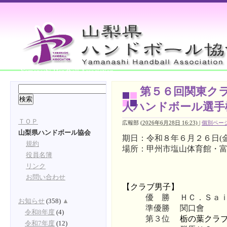
Yamanashi Handball Association
第５６回関東ク
人ハンドボール選手
ＴＯＰ
広報部
(
2026年6月28日 16:23)
|
個別ペー
山梨県ハンドボール協会
期日：令和８年６月２６日(金
規約
場所：甲州市塩山体育館・
役員名簿
リンク
お問い合わせ
【クラブ男子】
優 勝
ＨＣ．Ｓａ
お知らせ
(358)
▲
準優勝
関口會
令和8年度
(4)
第３位
栃の葉クラ
令和7年度
(12)