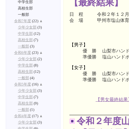
【最終結果】
中学生部
高校生部
日 程 令和２年１２月
一般部
会 場 甲州市塩山体育
令和7年度
(22)
▲
少年少女部
(3)
中学生部
(12)
高校生部
(7)
【男子】
一般部
(3)
優 勝
山梨市ハン
令和6年度
(23)
▲
準優勝
塩山ハンド
少年少女部
(2)
中学生部
(8)
【女子】
高校生部
(12)
優 勝
山梨市ハン
一般部
(4)
準優勝
塩山ハンド
令和5年度
(16)
▲
少年少女部
(3)
中学生部
(7)
【男女最終結果
高校生部
(9)
一般部
(1)
令和4年度
(17)
▲
令和２年度
少年少女部
(3)
中学生部
(9)