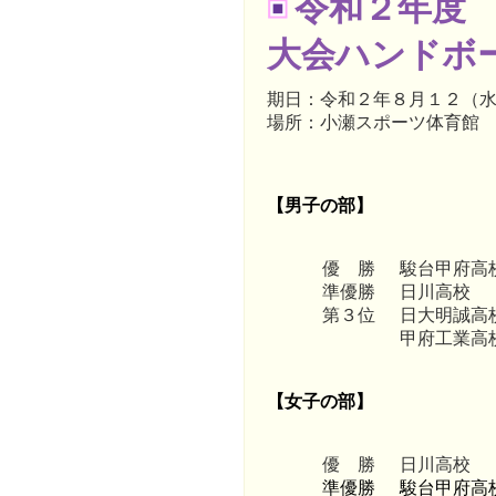
令和２年度
大会ハンドボ
期日：令和２
年８月１２（
場所：小瀬スポーツ体育館
【男子の部】
優 勝
駿台甲府高
準優勝
日川高校
第３位
日大明誠高
甲府工業高
【女子の部】
優 勝
日川高校
準優勝
駿台甲府高