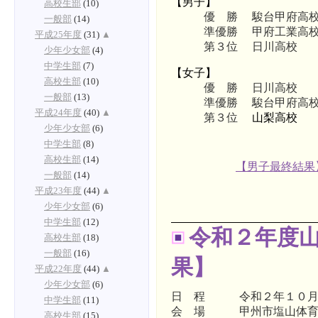
【男子】
高校生部
(10)
優 勝
駿台甲府高
一般部
(14)
準優勝
甲府工業高
平成25年度
(31)
▲
第３位
日川高校
少年少女部
(4)
中学生部
(7)
【女子】
高校生部
(10)
優 勝
日川高校
一般部
(13)
準優勝
駿台甲府高
平成24年度
(40)
▲
第３位
山梨高校
少年少女部
(6)
中学生部
(8)
高校生部
(14)
【男子最終結果
一般部
(14)
平成23年度
(44)
▲
少年少女部
(6)
中学生部
(12)
令和２年度
高校生部
(18)
一般部
(16)
果】
平成22年度
(44)
▲
少年少女部
(6)
日 程 令和２年１０月
中学生部
(11)
会 場 甲州市塩山体育
高校生部
(15)