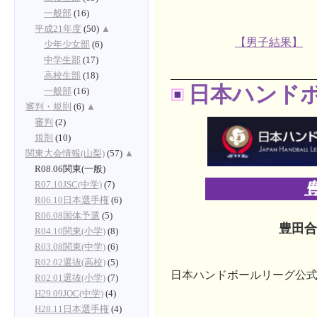
一般部
(16)
平成21年度
(50)
▲
【男子結果】
少年少女部
(6)
中学生部
(17)
高校生部
(18)
日本ハンドボ
一般部
(16)
審判・規則
(6)
▲
審判
(2)
規則
(10)
関東大会情報(山梨)
(57)
▲
R08.06関東(一般)
R07.10JSC(中学)
(7)
R06.10日本選手権
(6)
R06.08国体予選
(5)
豊田合
R04.10関東(小学)
(8)
R03.08関東(中学)
(6)
R02.02選抜(高校)
(5)
日本ハンドボールリーグ公式
R02.01選抜(小学)
(7)
H29.09JOC(中学)
(4)
H28.11日本選手権
(4)