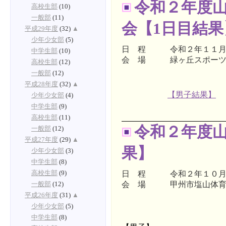
令和２年度
高校生部
(10)
一般部
(11)
会【1日目結果
平成29年度
(32)
▲
少年少女部
(5)
日 程 令和２年１１月
中学生部
(10)
会 場 緑ヶ丘スポーツ
高校生部
(12)
一般部
(12)
平成28年度
(32)
▲
【男子結果】
少年少女部
(4)
中学生部
(9)
高校生部
(11)
令和２年度
一般部
(12)
平成27年度
(29)
▲
果】
少年少女部
(3)
中学生部
(8)
日 程 令和２年１０月
高校生部
(9)
会 場 甲州市塩山体育
一般部
(12)
平成26年度
(31)
▲
少年少女部
(5)
中学生部
(8)