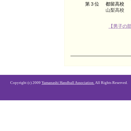
第３位
都留高校
山梨高校
【男子の
Copyright (c) 2009
Yamanashi Handball Association.
All Rights Reserved.