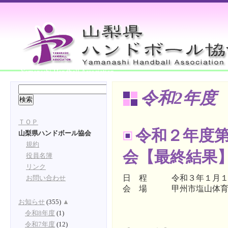
Yamanashi Handball Association
令和2年度
ＴＯＰ
令和２年度
山梨県ハンドボール協会
規約
会【最終結果
役員名簿
リンク
日 程 令和３年１月１
お問い合わせ
会 場 甲州市塩山体育
お知らせ
(355)
▲
令和8年度
(1)
令和7年度
(12)