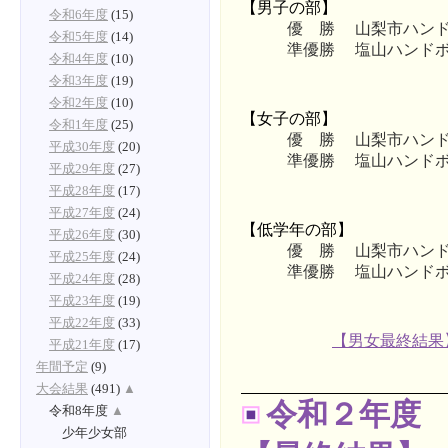
【男子の部】
令和6年度
(15)
優 勝
山梨市ハン
令和5年度
(14)
準優勝
塩山ハンド
令和4年度
(10)
令和3年度
(19)
令和2年度
(10)
【女子の部】
令和1年度
(25)
優 勝
山梨市ハン
平成30年度
(20)
準優勝
塩山ハンド
平成29年度
(27)
平成28年度
(17)
平成27年度
(24)
【低学年の部】
平成26年度
(30)
優 勝
山梨市ハン
平成25年度
(24)
準優勝
塩山ハンド
平成24年度
(28)
平成23年度
(19)
平成22年度
(33)
【男女最終結果
平成21年度
(17)
年間予定
(9)
大会結果
(491)
▲
令和２年度
令和8年度
▲
少年少女部