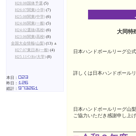
H28.08国体予選
(5)
H26.07関東(小学)
(7)
H25.08関東(中学)
(6)
H24.06関東(一般)
(5)
H24.02選抜(高校)
(6)
大同特
H23.06関東(高校)
(8)
全国大会情報(山梨)
(13)
▲
H27.07東日本(一般)
(4)
日本ハンドボールリーグ公式
H25.11ｲﾝｶﾚ(大学)
(8)
詳しくは日本ハンドボール
本日：
昨日：
総計：
日本ハンドボールリーグ山
ご協力いただき感謝申し上