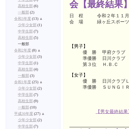
会【最終結果
高校生部
(6)
一般部
(2)
日 程 令和２年１１月
令和3年度
(13)
▲
会 場 緑ヶ丘スポーツ
少年少女部
(1)
中学生部
(7)
高校生部
(5)
一般部
【男子】
令和2年度
(8)
▲
優 勝
甲府クラブ
少年少女部
(3)
準優勝
日川クラブ
中学生部
(1)
第３位
Ｈ.Ｂ.Ｃ
高校生部
(4)
【女子】
一般部
(3)
優 勝
日川クラブ
令和1年度
(25)
▲
準優勝
ＳＵＮＧＩ
少年少女部
(2)
中学生部
(7)
高校生部
(9)
一般部
(10)
【男女最終結果
平成30年度
(27)
▲
少年少女部
(2)
中学生部
(7)