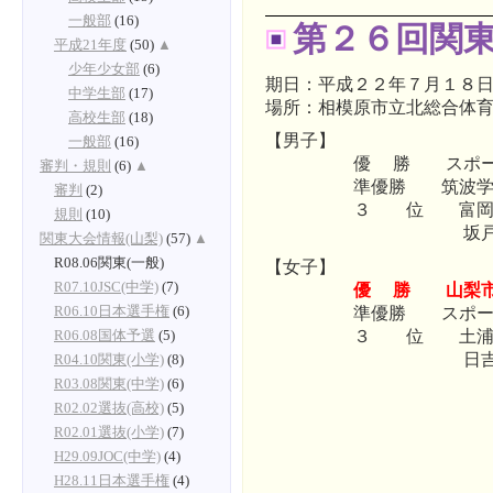
一般部
(16)
第２６回関
平成21年度
(50)
▲
少年少女部
(6)
期日：平成２２年７月１８
中学生部
(17)
場所：相模原市立北総合体
高校生部
(18)
【男子】
一般部
(16)
優 勝 スポーツ少
審判・規則
(6)
▲
準優勝 筑波学園ハン
審判
(2)
３ 位 富岡イーグ
規則
(10)
坂戸ハンドボー
関東大会情報(山梨)
(57)
▲
R08.06関東(一般)
【女子】
R07.10JSC(中学)
(7)
優 勝 山梨市
R06.10日本選手権
(6)
準優勝 スポーツ少年
３ 位 土浦ハンド
R06.08国体予選
(5)
日吉台バード
R04.10関東(小学)
(8)
R03.08関東(中学)
(6)
R02.02選抜(高校)
(5)
R02.01選抜(小学)
(7)
H29.09JOC(中学)
(4)
H28.11日本選手権
(4)