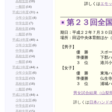
高校生部
(10)
詳しくは
エモ
一般部
(14)
平成25年度
(31)
▲
少年少女部
(4)
第２３回全
中学生部
(7)
高校生部
(10)
期日：平成２２年７月３０
一般部
(13)
場所：田辺中央体育館ほか
平成24年度
(40)
▲
少年少女部
(6)
【男子】
中学生部
(8)
優 勝 スポーツ少年
高校生部
(14)
準優勝 下郡ハンドボ
一般部
(14)
３ 位 港川小学校ハ
平成23年度
(44)
▲
【女子】
少年少女部
(6)
優 勝 東海ハンドボ
準優勝 仏生寺スポ
中学生部
(12)
３ 位 浦城ハンド
高校生部
(18)
一般部
(16)
男女試合結果（山梨
平成22年度
(44)
▲
少年少女部
(6)
詳しくは
日本ハンド
中学生部
(11)
高校生部
(15)