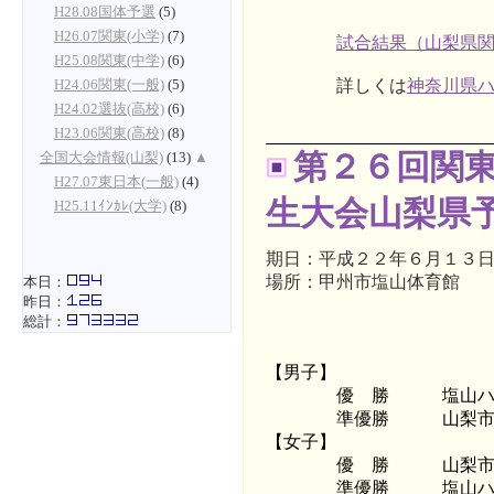
H28.08国体予選
(5)
H26.07関東(小学)
(7)
試合結果（山梨県
H25.08関東(中学)
(6)
詳しくは
神奈川県
H24.06関東(一般)
(5)
H24.02選抜(高校)
(6)
H23.06関東(高校)
(8)
第２６回関
全国大会情報(山梨)
(13)
▲
H27.07東日本(一般)
(4)
生大会山梨県
H25.11ｲﾝｶﾚ(大学)
(8)
期日：平成２２年６月１３
場所：甲州市塩山体育館
本日：
昨日：
総計：
【男子】
優 勝 塩山ハンド
準優勝 山梨市ハン
【女子】
優 勝 山梨市ハン
準優勝 塩山ハンド