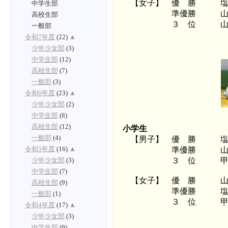
【女子】
優 勝 塩
中学生部
準優勝 山梨北
高校生部
３ 位 山梨南
一般部
令和7年度
(22)
▲
少年少女部
(3)
中学生部
(12)
高校生部
(7)
一般部
(3)
令和6年度
(23)
▲
少年少女部
(2)
中学生部
(8)
高校生部
(12)
小学生
一般部
(4)
【男子】 優 勝 塩山
準優勝 山梨市ハン
令和5年度
(16)
▲
３ 位 甲府クラ
少年少女部
(3)
中学生部
(7)
【女子】
優 勝 山梨
高校生部
(9)
準優勝 塩山ハンド
一般部
(1)
３ 位 甲府クラ
令和4年度
(17)
▲
少年少女部
(3)
中学生部
(9)