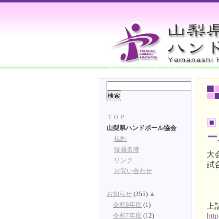
Yamanashi Handball Association
ＴＯＰ
山梨県ハンドボール協会
ー
規約
役員名簿
大
リンク
試
お問い合わせ
お知らせ
(355)
▲
令和8年度
(1)
上
htt
令和7年度
(12)