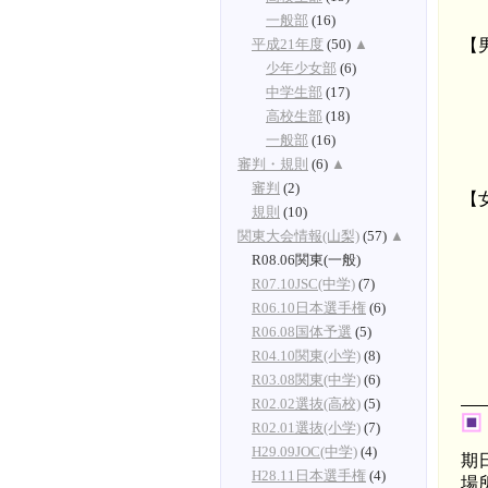
一般部
(16)
【
平成21年度
(50)
▲
優
少年少女部
(6)
中学生部
(17)
第
高校生部
(18)
一般部
(16)
審判・規則
(6)
▲
審判
(2)
【
規則
(10)
優
関東大会情報(山梨)
(57)
▲
準
R08.06関東(一般)
R07.10JSC(中学)
(7)
R06.10日本選手権
(6)
R06.08国体予選
(5)
R04.10関東(小学)
(8)
R03.08関東(中学)
(6)
R02.02選抜(高校)
(5)
R02.01選抜(小学)
(7)
H29.09JOC(中学)
(4)
期
H28.11日本選手権
(4)
場