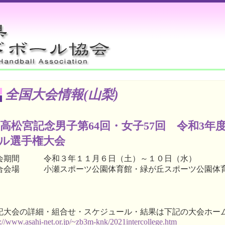
全国大会情報(山梨)
高松宮記念男子第64回・女子57回 令和3
ル選手権大会
会期間 令和３年１１月６日（土）～１０日（水）
合会場 小瀬スポーツ公園体育館・緑が丘スポーツ公園体育
記大会の詳細・組合せ・スケジュール・結果は下記の大会ホー
p://www.asahi-net.or.jp/~zb3m-knk/2021intercollege.htm