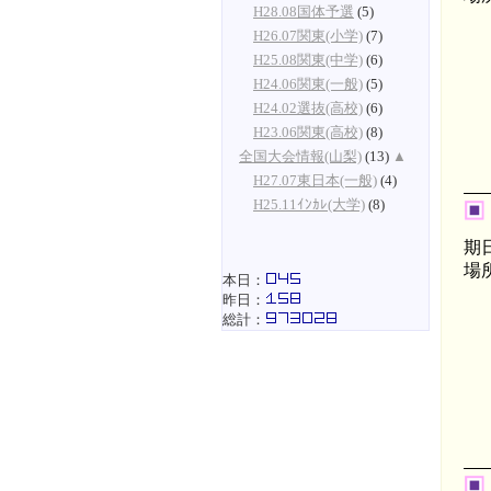
H28.08国体予選
(5)
緑
H26.07関東(小学)
(7)
山
H25.08関東(中学)
(6)
H24.06関東(一般)
(5)
H24.02選抜(高校)
(6)
H23.06関東(高校)
(8)
全国大会情報(山梨)
(13)
▲
H27.07東日本(一般)
(4)
H25.11ｲﾝｶﾚ(大学)
(8)
期
場
本日：
緑
昨日：
山
総計：