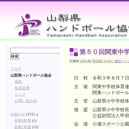
Yamanashi Handball Association
第５０回関東中
広報部
(
2021年7月26日 11:41)
|
個別ペー
ＴＯＰ
山梨県ハンドボール協会
日 程
令和３年８月７
規約
主 催
関東中学校体育
役員名簿
関東ハンドボー
リンク
主 管
山梨県小中学校
お問い合わせ
後 援
山梨県小中学校
お知らせ
(355)
▲
公益財団法人甲
令和8年度
(1)
会 場
小瀬スポーツ公
令和7年度
(12)