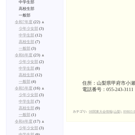
中学生部
高校生部
一般部
令和7年度
(22)
▲
少年少女部
(3)
中学生部
(12)
高校生部
(7)
一般部
(3)
令和6年度
(23)
▲
少年少女部
(2)
中学生部
(8)
高校生部
(12)
一般部
(4)
住所：山梨県甲府市小瀬町
令和5年度
(16)
▲
電話番号：055-243-3111
少年少女部
(3)
中学生部
(7)
高校生部
(9)
カテゴリ
:
08関東大会情報(山梨)
,
89R03
一般部
(1)
令和4年度
(17)
▲
少年少女部
(3)
中学生部
(9)