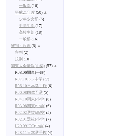
一般部
(16)
平成21年度
(50)
▲
少年少女部
(6)
中学生部
(17)
高校生部
(18)
一般部
(16)
審判・規則
(6)
▲
審判
(2)
規則
(10)
関東大会情報(山梨)
(57)
▲
R08.06関東(一般)
R07.10JSC(中学)
(7)
R06.10日本選手権
(6)
R06.08国体予選
(5)
R04.10関東(小学)
(8)
R03.08関東(中学)
(6)
R02.02選抜(高校)
(5)
R02.01選抜(小学)
(7)
H29.09JOC(中学)
(4)
H28.11日本選手権
(4)