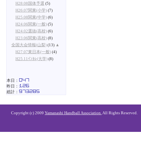
H28.08国体予選
(5)
H26.07関東(小学)
(7)
H25.08関東(中学)
(6)
H24.06関東(一般)
(5)
H24.02選抜(高校)
(6)
H23.06関東(高校)
(8)
全国大会情報(山梨)
(13)
▲
H27.07東日本(一般)
(4)
H25.11ｲﾝｶﾚ(大学)
(8)
本日：
昨日：
総計：
Copyright (c) 2009
Yamanashi Handball Association.
All Rights Reserved.