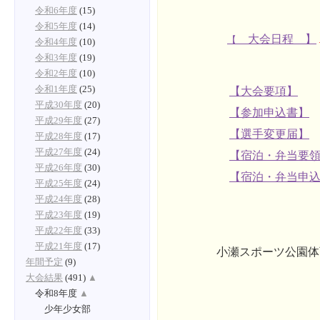
令和6年度
(15)
令和5年度
(14)
大会日程 】
【
令和4年度
(10)
令和3年度
(19)
令和2年度
(10)
令和1年度
(25)
【大会要項】
平成30年度
(20)
【参加申込書】
平成29年度
(27)
【選手変更届】
平成28年度
(17)
平成27年度
(24)
【宿泊・弁当要
平成26年度
(30)
【宿泊・弁当申
平成25年度
(24)
平成24年度
(28)
平成23年度
(19)
平成22年度
(33)
平成21年度
(17)
小瀬スポーツ公園体
年間予定
(9)
大会結果
(491)
▲
令和8年度
▲
少年少女部