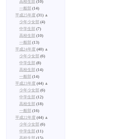
高校生部
(10)
一般部
(14)
平成25年度
(31)
▲
少年少女部
(4)
中学生部
(7)
高校生部
(10)
一般部
(13)
平成24年度
(40)
▲
少年少女部
(6)
中学生部
(8)
高校生部
(14)
一般部
(14)
平成23年度
(44)
▲
少年少女部
(6)
中学生部
(12)
高校生部
(18)
一般部
(16)
平成22年度
(44)
▲
少年少女部
(6)
中学生部
(11)
高校生部
(15)