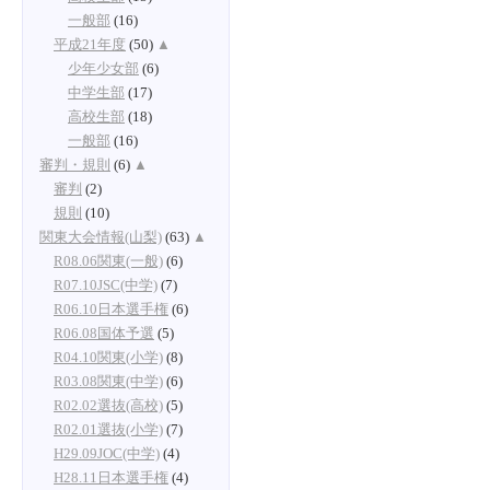
一般部
(16)
平成21年度
(50)
▲
少年少女部
(6)
中学生部
(17)
高校生部
(18)
一般部
(16)
審判・規則
(6)
▲
審判
(2)
規則
(10)
関東大会情報(山梨)
(63)
▲
R08.06関東(一般)
(6)
R07.10JSC(中学)
(7)
R06.10日本選手権
(6)
R06.08国体予選
(5)
R04.10関東(小学)
(8)
R03.08関東(中学)
(6)
R02.02選抜(高校)
(5)
R02.01選抜(小学)
(7)
H29.09JOC(中学)
(4)
H28.11日本選手権
(4)