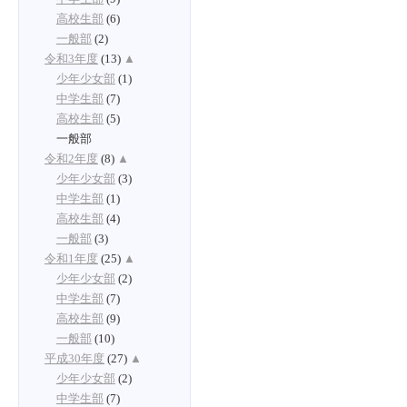
高校生部
(6)
一般部
(2)
令和3年度
(13)
▲
少年少女部
(1)
中学生部
(7)
高校生部
(5)
一般部
令和2年度
(8)
▲
少年少女部
(3)
中学生部
(1)
高校生部
(4)
一般部
(3)
令和1年度
(25)
▲
少年少女部
(2)
中学生部
(7)
高校生部
(9)
一般部
(10)
平成30年度
(27)
▲
少年少女部
(2)
中学生部
(7)