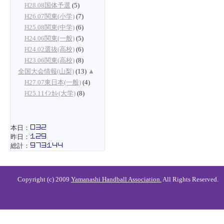
H28.08国体予選
(5)
H26.07関東(小学)
(7)
H25.08関東(中学)
(6)
H24.06関東(一般)
(5)
H24.02選抜(高校)
(6)
H23.06関東(高校)
(8)
全国大会情報(山梨)
(13)
▲
H27.07東日本(一般)
(4)
H25.11ｲﾝｶﾚ(大学)
(8)
本日：
昨日：
総計：
Copyright (c) 2009
Yamanashi Handball Association.
All Rights Reserved.