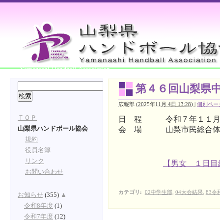
Yamanashi Handball Association
第４６回山梨県
広報部
(
2025年11月 4日 13:28)
|
個別ペー
ＴＯＰ
日 程 令和７年１１月３
会 場 山梨市民総合体
山梨県ハンドボール協会
規約
役員名簿
リンク
【男女 １日目
お問い合わせ
カテゴリ
:
02中学生部
,
04大会結果
,
83令
お知らせ
(355)
▲
令和8年度
(1)
令和7年度
(12)