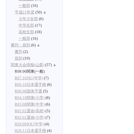
一般部
(16)
平成21年度
(50)
▲
少年少女部
(6)
中学生部
(17)
高校生部
(18)
一般部
(16)
審判・規則
(6)
▲
審判
(2)
規則
(10)
関東大会情報(山梨)
(57)
▲
R08.06関東(一般)
R07.10JSC(中学)
(7)
R06.10日本選手権
(6)
R06.08国体予選
(5)
R04.10関東(小学)
(8)
R03.08関東(中学)
(6)
R02.02選抜(高校)
(5)
R02.01選抜(小学)
(7)
H29.09JOC(中学)
(4)
H28.11日本選手権
(4)