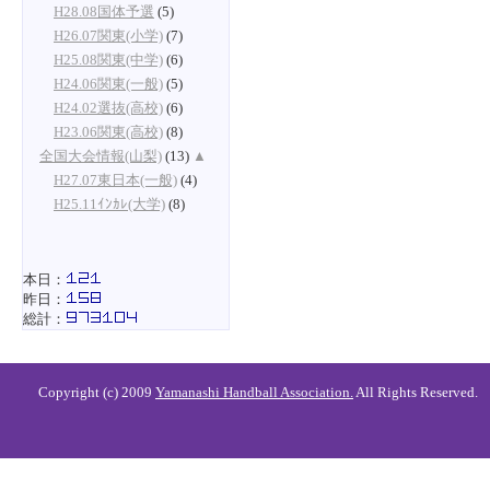
H28.08国体予選
(5)
H26.07関東(小学)
(7)
H25.08関東(中学)
(6)
H24.06関東(一般)
(5)
H24.02選抜(高校)
(6)
H23.06関東(高校)
(8)
全国大会情報(山梨)
(13)
▲
H27.07東日本(一般)
(4)
H25.11ｲﾝｶﾚ(大学)
(8)
本日：
昨日：
総計：
Copyright (c) 2009
Yamanashi Handball Association.
All Rights Reserved.