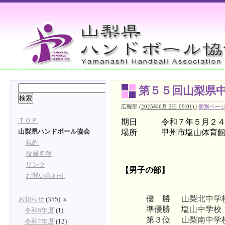
Yamanashi Handball Association
第５５回山梨県
広報部
(
2025年6月 2日 09:01)
|
個別ペー
ＴＯＰ
期日 令和７年５月２４日
場所 甲州市塩山体育
山梨県ハンドボール協会
規約
役員名簿
リンク
【男子の部】
お問い合わせ
優 勝
山梨北中学
お知らせ
(355)
▲
準優勝
塩山中学校
令和8年度
(1)
第３位
山梨南中学
令和7年度
(12)