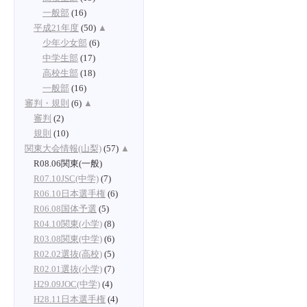
一般部
(16)
平成21年度
(50)
▲
少年少女部
(6)
中学生部
(17)
高校生部
(18)
一般部
(16)
審判・規則
(6)
▲
審判
(2)
規則
(10)
関東大会情報(山梨)
(57)
▲
R08.06関東(一般)
R07.10JSC(中学)
(7)
R06.10日本選手権
(6)
R06.08国体予選
(5)
R04.10関東(小学)
(8)
R03.08関東(中学)
(6)
R02.02選抜(高校)
(5)
R02.01選抜(小学)
(7)
H29.09JOC(中学)
(4)
H28.11日本選手権
(4)