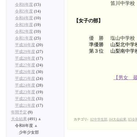
笛川中学校
令和6年度
(15)
令和5年度
(14)
令和4年度
(10)
【女子の部】
令和3年度
(19)
令和2年度
(10)
優 勝
塩山中学校
令和1年度
(25)
準優勝
山梨北中学
平成30年度
(20)
第３位
山梨南中学
平成29年度
(27)
平成28年度
(17)
平成27年度
(24)
平成26年度
(30)
【男女 
平成25年度
(24)
平成24年度
(28)
平成23年度
(19)
平成22年度
(33)
平成21年度
(17)
年間予定
(9)
大会結果
(491)
▲
カテゴリ
:
02中学生部
,
04大会結果
,
83令
令和8年度
▲
少年少女部