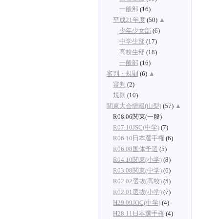
一般部
(16)
平成21年度
(50)
▲
少年少女部
(6)
中学生部
(17)
高校生部
(18)
一般部
(16)
審判・規則
(6)
▲
審判
(2)
規則
(10)
関東大会情報(山梨)
(57)
▲
R08.06関東(一般)
R07.10JSC(中学)
(7)
R06.10日本選手権
(6)
R06.08国体予選
(5)
R04.10関東(小学)
(8)
R03.08関東(中学)
(6)
R02.02選抜(高校)
(5)
R02.01選抜(小学)
(7)
H29.09JOC(中学)
(4)
H28.11日本選手権
(4)