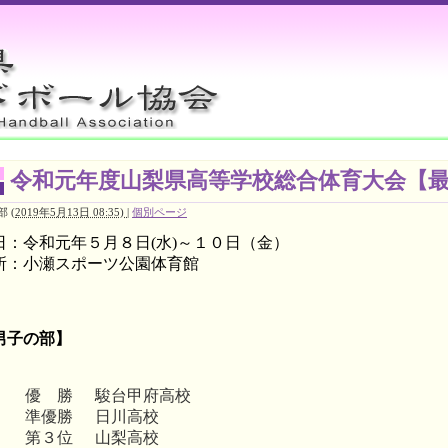
令和元年度山梨県高等学校総合体育大会【
部
(
2019年5月13日 08:35)
|
個別ページ
日：令和元年５月８日(水)～１０日（金）
所：小瀬スポーツ公園体育館
男子の部】
優 勝
駿台甲府高校
準優勝
日川高校
第３位
山梨高校