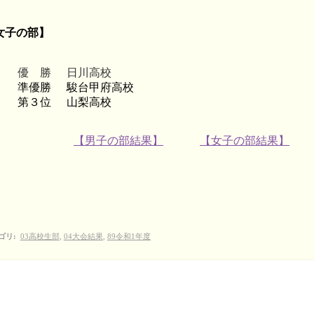
女子の部】
優 勝
日川高校
準優勝
駿台甲府高校
第３位
山梨高校
【男子の部結果】
【女子の部結果】
ゴリ
:
03高校生部
,
04大会結果
,
89令和1年度