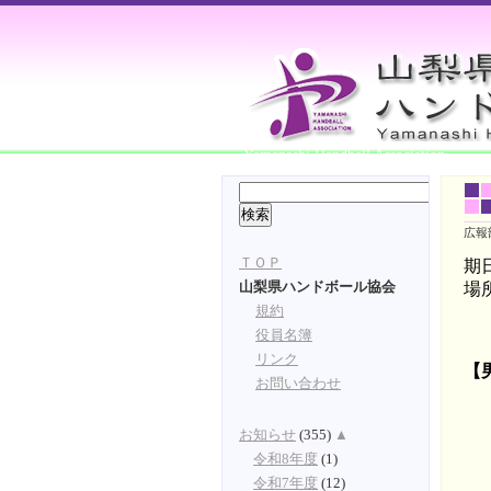
Yamanashi Handball Association
広報
ＴＯＰ
期
場
山梨県ハンドボール協会
規約
役員名簿
リンク
【
お問い合わせ
お知らせ
(355)
▲
令和8年度
(1)
令和7年度
(12)