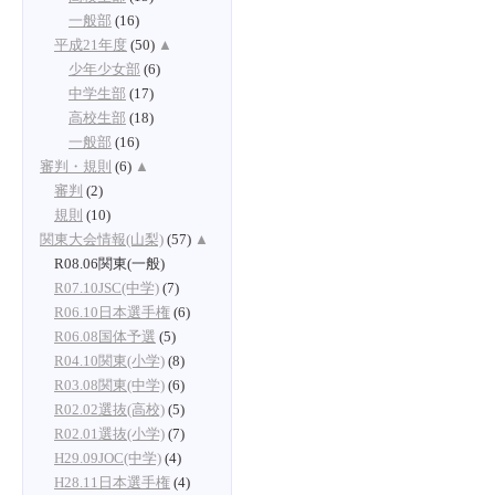
一般部
(16)
平成21年度
(50)
▲
少年少女部
(6)
中学生部
(17)
高校生部
(18)
一般部
(16)
審判・規則
(6)
▲
審判
(2)
規則
(10)
関東大会情報(山梨)
(57)
▲
R08.06関東(一般)
R07.10JSC(中学)
(7)
R06.10日本選手権
(6)
R06.08国体予選
(5)
R04.10関東(小学)
(8)
R03.08関東(中学)
(6)
R02.02選抜(高校)
(5)
R02.01選抜(小学)
(7)
H29.09JOC(中学)
(4)
H28.11日本選手権
(4)