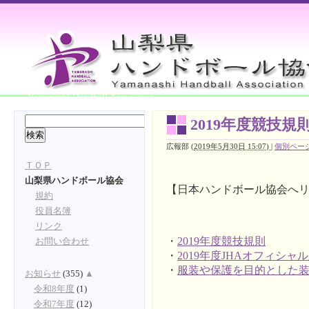
Yamanashi Handball Association
2019年度競技規
広報部
(
2019年5月30日 15:07)
|
個別ペー
ＴＯＰ
山梨県ハンドボール協会
【日本ハンドボール協会へ
規約
役員名簿
リンク
・
2019年度競技規則
お問い合わせ
・
2019年度JHAオフィ
・
服装や保護を目的とした
お知らせ
(355)
▲
令和8年度
(1)
令和7年度
(12)