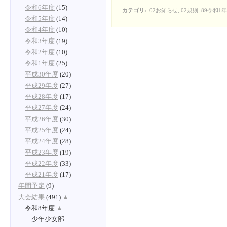
令和6年度
(15)
カテゴリ
:
02お知らせ
,
02規則
,
89令和1
令和5年度
(14)
令和4年度
(10)
令和3年度
(19)
令和2年度
(10)
令和1年度
(25)
平成30年度
(20)
平成29年度
(27)
平成28年度
(17)
平成27年度
(24)
平成26年度
(30)
平成25年度
(24)
平成24年度
(28)
平成23年度
(19)
平成22年度
(33)
平成21年度
(17)
年間予定
(9)
大会結果
(491)
▲
令和8年度
▲
少年少女部