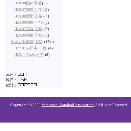
H28.08国体予選
(5)
H26.07関東(小学)
(7)
H25.08関東(中学)
(6)
H24.06関東(一般)
(5)
H24.02選抜(高校)
(6)
H23.06関東(高校)
(8)
全国大会情報(山梨)
(13)
▲
H27.07東日本(一般)
(4)
H25.11ｲﾝｶﾚ(大学)
(8)
本日：
昨日：
総計：
Copyright (c) 2009
Yamanashi Handball Association.
All Rights Reserved.