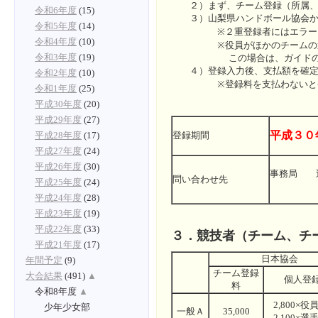
２）まず、チーム登録（所属、
令和6年度
(15)
３）山梨県ハンドボール協会から
令和5年度
(14)
※２重登録者にはエラーメ
令和4年度
(10)
※役員がほかのチームの選手登
この場合は、ガイドの登録済
令和3年度
(19)
４）登録入力後、支払額を確定し
令和2年度
(10)
※登録料を支払わないと登
令和1年度
(25)
平成30年度
(20)
平成29年度
(27)
平成３０
登録期間
平成28年度
(17)
平成27年度
(24)
平成26年度
(30)
事務
問い合わせ先
平成25年度
(24)
090
平成24年度
(28)
平成23年度
(19)
平成22年度
(33)
３．競技者（チーム、チ
平成21年度
(17)
日本協会
年間予定
(9)
チーム登録
大会結果
(491)
▲
個人登
料
令和8年度
▲
2,800×役
少年少女部
一般Ａ
35,000
2,100×選