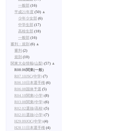
一般部
(16)
平成21年度
(50)
▲
少年少女部
(6)
中学生部
(17)
高校生部
(18)
一般部
(16)
審判・規則
(6)
▲
審判
(2)
規則
(10)
関東大会情報(山梨)
(57)
▲
R08.06関東(一般)
R07.10JSC(中学)
(7)
R06.10日本選手権
(6)
R06.08国体予選
(5)
R04.10関東(小学)
(8)
R03.08関東(中学)
(6)
R02.02選抜(高校)
(5)
R02.01選抜(小学)
(7)
H29.09JOC(中学)
(4)
H28.11日本選手権
(4)