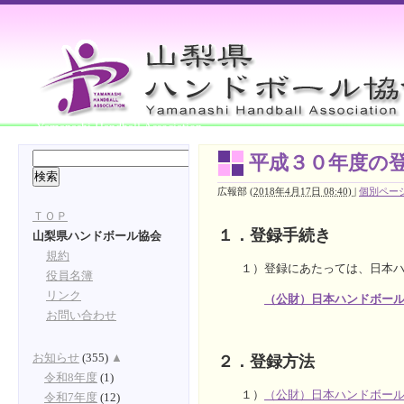
Yamanashi Handball Association
平成３０年度の
広報部
(
2018年4月17日 08:40)
|
個別ペー
ＴＯＰ
１．登録手続き
山梨県ハンドボール協会
規約
１）登録にあたっては、日本ハン
役員名簿
リンク
（公財）日本ハンドボー
お問い合わせ
お知らせ
(355)
▲
２．登録方法
令和8年度
(1)
１）
（公財）日本ハンドボー
令和7年度
(12)