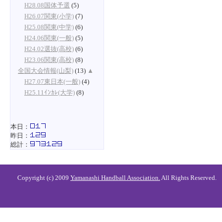
H28.08国体予選
(5)
H26.07関東(小学)
(7)
H25.08関東(中学)
(6)
H24.06関東(一般)
(5)
H24.02選抜(高校)
(6)
H23.06関東(高校)
(8)
全国大会情報(山梨)
(13)
▲
H27.07東日本(一般)
(4)
H25.11ｲﾝｶﾚ(大学)
(8)
本日：
昨日：
総計：
Copyright (c) 2009
Yamanashi Handball Association.
All Rights Reserved.