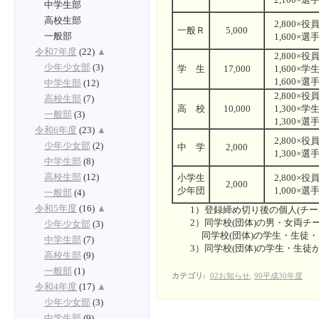
中学生部
高校生部
2,800×役
一般Ｒ
5,000
1,600×選
一般部
令和7年度
(22)
▲
2,800×役
少年少女部
(3)
学 生
17,000
1,600×学
1,600×選
中学生部
(12)
2,800×役
高校生部
(7)
高 校
10,000
1,300×学
一般部
(3)
1,300×選
令和6年度
(23)
▲
2,800×役
少年少女部
(2)
中 学
2,000
1,300×選
中学生部
(8)
小学生
2,800×役
高校生部
(12)
2,000
少年団
1,000×選
一般部
(4)
令和5年度
(16)
▲
1）登録締め切り後の個人(チー
2）同学校(団体)の男・女両チ
少年少女部
(3)
同学校(団体)の学生・生徒・児
中学生部
(7)
3）同学校(団体)の学生・生徒
高校生部
(9)
一般部
(1)
カテゴリ
:
02お知らせ
,
90平成30年度
令和4年度
(17)
▲
少年少女部
(3)
中学生部
(9)