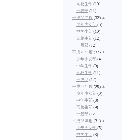
高校生部
(10)
一般部
(11)
平成29年度
(32)
▲
少年少女部
(5)
中学生部
(10)
高校生部
(12)
一般部
(12)
平成28年度
(32)
▲
少年少女部
(4)
中学生部
(9)
高校生部
(11)
一般部
(12)
平成27年度
(29)
▲
少年少女部
(3)
中学生部
(8)
高校生部
(9)
一般部
(12)
平成26年度
(31)
▲
少年少女部
(5)
中学生部
(8)