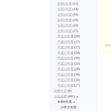
令和6年度
(15)
令和5年度
(14)
令和4年度
(10)
令和3年度
(19)
令和2年度
(10)
令和1年度
(25)
平成30年度
(20)
平成29年度
(27)
カテ
平成28年度
(17)
平成27年度
(24)
平成26年度
(30)
平成25年度
(24)
平成24年度
(28)
平成23年度
(19)
平成22年度
(33)
平成21年度
(17)
年間予定
(9)
大会結果
(491)
▲
令和8年度
▲
少年少女部