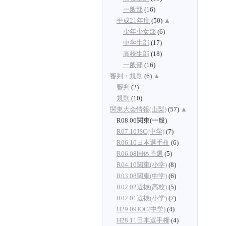
一般部
(16)
平成21年度
(50)
▲
少年少女部
(6)
中学生部
(17)
高校生部
(18)
一般部
(16)
審判・規則
(6)
▲
審判
(2)
規則
(10)
関東大会情報(山梨)
(57)
▲
R08.06関東(一般)
R07.10JSC(中学)
(7)
R06.10日本選手権
(6)
R06.08国体予選
(5)
R04.10関東(小学)
(8)
R03.08関東(中学)
(6)
R02.02選抜(高校)
(5)
R02.01選抜(小学)
(7)
H29.09JOC(中学)
(4)
H28.11日本選手権
(4)