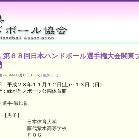
第６８回日本ハンドボール選手権大会関東
】
部
(
2016年11月13日 15:55)
|
個別ページ
日：平成２８年１１月１２日(土)～１３日（日）
所：緑が丘スポーツ公園体育館
本選手権出場
【男子】
日本体育大学
藤代紫水高等学校
ＦＯＧ