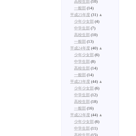
高校生部
(10)
一般部
(14)
平成25年度
(31)
▲
少年少女部
(4)
中学生部
(7)
高校生部
(10)
一般部
(13)
平成24年度
(40)
▲
少年少女部
(6)
中学生部
(8)
高校生部
(14)
一般部
(14)
平成23年度
(44)
▲
少年少女部
(6)
中学生部
(12)
高校生部
(18)
一般部
(16)
平成22年度
(44)
▲
少年少女部
(6)
中学生部
(11)
高校生部
(15)