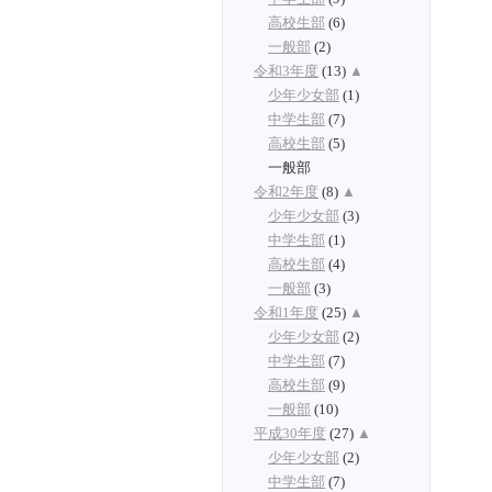
高校生部
(6)
一般部
(2)
令和3年度
(13)
▲
少年少女部
(1)
中学生部
(7)
高校生部
(5)
一般部
令和2年度
(8)
▲
少年少女部
(3)
中学生部
(1)
高校生部
(4)
一般部
(3)
令和1年度
(25)
▲
少年少女部
(2)
中学生部
(7)
高校生部
(9)
一般部
(10)
平成30年度
(27)
▲
少年少女部
(2)
中学生部
(7)