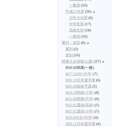
一般部
(16)
平成21年度
(50)
▲
少年少女部
(6)
中学生部
(17)
高校生部
(18)
一般部
(16)
審判・規則
(6)
▲
審判
(2)
規則
(10)
関東大会情報(山梨)
(57)
▲
R08.06関東(一般)
R07.10JSC(中学)
(7)
R06.10日本選手権
(6)
R06.08国体予選
(5)
R04.10関東(小学)
(8)
R03.08関東(中学)
(6)
R02.02選抜(高校)
(5)
R02.01選抜(小学)
(7)
H29.09JOC(中学)
(4)
H28.11日本選手権
(4)