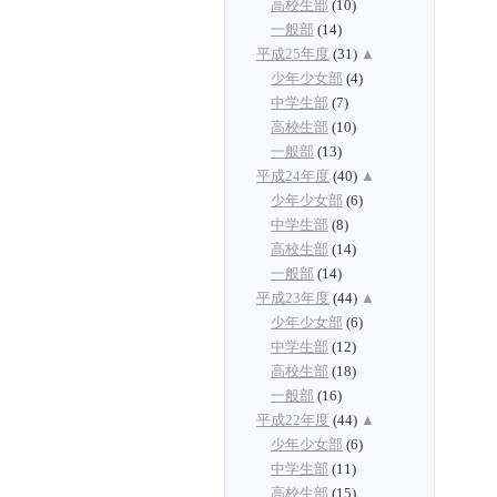
高校生部
(10)
一般部
(14)
平成25年度
(31)
▲
少年少女部
(4)
中学生部
(7)
高校生部
(10)
一般部
(13)
平成24年度
(40)
▲
少年少女部
(6)
中学生部
(8)
高校生部
(14)
一般部
(14)
平成23年度
(44)
▲
少年少女部
(6)
中学生部
(12)
高校生部
(18)
一般部
(16)
平成22年度
(44)
▲
少年少女部
(6)
中学生部
(11)
高校生部
(15)