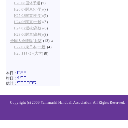
H28.08国体予選
(5)
H26.07関東(小学)
(7)
H25.08関東(中学)
(6)
H24.06関東(一般)
(5)
H24.02選抜(高校)
(6)
H23.06関東(高校)
(8)
全国大会情報(山梨)
(13)
▲
H27.07東日本(一般)
(4)
H25.11ｲﾝｶﾚ(大学)
(8)
本日：
昨日：
総計：
Copyright (c) 2009
Yamanashi Handball Association.
All Rights Reserved.