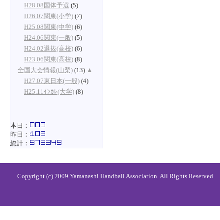
H28.08国体予選
(5)
H26.07関東(小学)
(7)
H25.08関東(中学)
(6)
H24.06関東(一般)
(5)
H24.02選抜(高校)
(6)
H23.06関東(高校)
(8)
全国大会情報(山梨)
(13)
▲
H27.07東日本(一般)
(4)
H25.11ｲﾝｶﾚ(大学)
(8)
本日：
昨日：
総計：
Copyright (c) 2009
Yamanashi Handball Association.
All Rights Reserved.