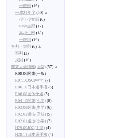
一般部
(16)
平成21年度
(50)
▲
少年少女部
(6)
中学生部
(17)
高校生部
(18)
一般部
(16)
審判・規則
(6)
▲
審判
(2)
規則
(10)
関東大会情報(山梨)
(57)
▲
R08.06関東(一般)
R07.10JSC(中学)
(7)
R06.10日本選手権
(6)
R06.08国体予選
(5)
R04.10関東(小学)
(8)
R03.08関東(中学)
(6)
R02.02選抜(高校)
(5)
R02.01選抜(小学)
(7)
H29.09JOC(中学)
(4)
H28.11日本選手権
(4)