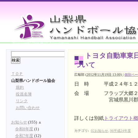
Yamanashi Handball Association
トヨタ自動車東日
ついて
ＴＯＰ
広報部
(
2012年11月19日 13:00)
|
個別ペー
山梨県ハンドボール協会
日 時 平成２４
年１
規約
会 場 フラップ大郷２
役員名簿
宮城県黒川郡大衡
リンク
お問い合わせ
詳しくは別紙
トライアウト
お知らせ
(355)
▲
令和8年度
(1)
カテゴリ
:
02お知らせ
,
96平成24年度
令和7年度
(12)