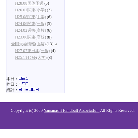
H28.08国体予選
(5)
H26.07関東(小学)
(7)
H25.08関東(中学)
(6)
H24.06関東(一般)
(5)
H24.02選抜(高校)
(6)
H23.06関東(高校)
(8)
全国大会情報(山梨)
(13)
▲
H27.07東日本(一般)
(4)
H25.11ｲﾝｶﾚ(大学)
(8)
本日：
昨日：
総計：
Copyright (c) 2009
Yamanashi Handball Association.
All Rights Reserved.