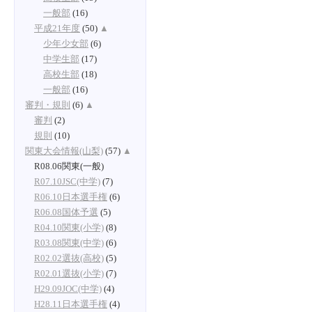
一般部
(16)
平成21年度
(50)
▲
少年少女部
(6)
中学生部
(17)
高校生部
(18)
一般部
(16)
審判・規則
(6)
▲
審判
(2)
規則
(10)
関東大会情報(山梨)
(57)
▲
R08.06関東(一般)
R07.10JSC(中学)
(7)
R06.10日本選手権
(6)
R06.08国体予選
(5)
R04.10関東(小学)
(8)
R03.08関東(中学)
(6)
R02.02選抜(高校)
(5)
R02.01選抜(小学)
(7)
H29.09JOC(中学)
(4)
H28.11日本選手権
(4)