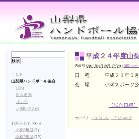
Yamanashi Handball Association
平成２４年度山
広報部
(
2012年4月19日 17:39)
|
個別ペー
ＴＯＰ
日 程 平成２３
年５
山梨県ハンドボール協会
会 場 小瀬スポーツ公
規約
役員名簿
リンク
【試合日程】
お問い合わせ
カテゴリ
:
02お知らせ
,
96平成24年度
お知らせ
(355)
▲
令和8年度
(1)
令和7年度
(12)