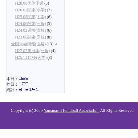
H28.08国体予選
(5)
H26.07関東(小学)
(7)
H25.08関東(中学)
(6)
H24.06関東(一般)
(5)
H24.02選抜(高校)
(6)
H23.06関東(高校)
(8)
全国大会情報(山梨)
(13)
▲
H27.07東日本(一般)
(4)
H25.11ｲﾝｶﾚ(大学)
(8)
本日：
昨日：
総計：
Copyright (c) 2009
Yamanashi Handball Association.
All Rights Reserved.