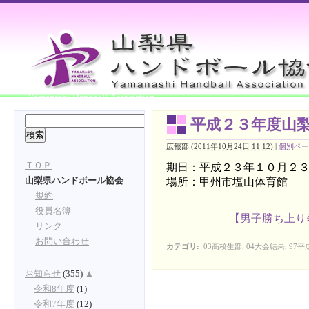
Yamanashi Handball Association
平成２３年度山
広報部
(
2011年10月24日 11:12)
|
個別ペー
ＴＯＰ
期日：平成２３年１０月２３日
場所：甲州市塩山体育館
山梨県ハンドボール協会
規約
役員名簿
【男子勝ち上り
リンク
お問い合わせ
カテゴリ
:
03高校生部
,
04大会結果
,
97平
お知らせ
(355)
▲
令和8年度
(1)
令和7年度
(12)