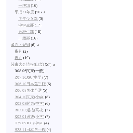
一般部
(16)
平成21年度
(50)
▲
少年少女部
(6)
中学生部
(17)
高校生部
(18)
一般部
(16)
審判・規則
(6)
▲
審判
(2)
規則
(10)
関東大会情報(山梨)
(57)
▲
R08.06関東(一般)
R07.10JSC(中学)
(7)
R06.10日本選手権
(6)
R06.08国体予選
(5)
R04.10関東(小学)
(8)
R03.08関東(中学)
(6)
R02.02選抜(高校)
(5)
R02.01選抜(小学)
(7)
H29.09JOC(中学)
(4)
H28.11日本選手権
(4)