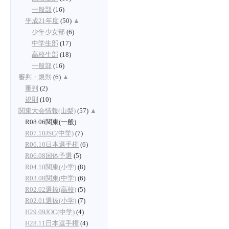
一般部
(16)
平成21年度
(50)
▲
少年少女部
(6)
中学生部
(17)
高校生部
(18)
一般部
(16)
審判・規則
(6)
▲
審判
(2)
規則
(10)
関東大会情報(山梨)
(57)
▲
R08.06関東(一般)
R07.10JSC(中学)
(7)
R06.10日本選手権
(6)
R06.08国体予選
(5)
R04.10関東(小学)
(8)
R03.08関東(中学)
(6)
R02.02選抜(高校)
(5)
R02.01選抜(小学)
(7)
H29.09JOC(中学)
(4)
H28.11日本選手権
(4)