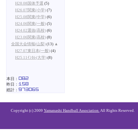
H28.08国体予選
(5)
H26.07関東(小学)
(7)
H25.08関東(中学)
(6)
H24.06関東(一般)
(5)
H24.02選抜(高校)
(6)
H23.06関東(高校)
(8)
全国大会情報(山梨)
(13)
▲
H27.07東日本(一般)
(4)
H25.11ｲﾝｶﾚ(大学)
(8)
本日：
昨日：
総計：
Copyright (c) 2009
Yamanashi Handball Association.
All Rights Reserved.