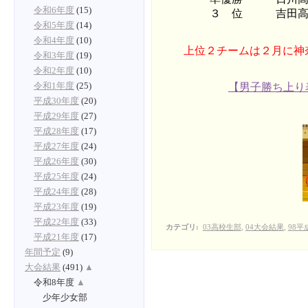
令和6年度
(15)
３ 位 吉田高
令和5年度
(14)
令和4年度
(10)
上位２チームは２月に神
令和3年度
(19)
令和2年度
(10)
【男子勝ち上り
令和1年度
(25)
平成30年度
(20)
平成29年度
(27)
平成28年度
(17)
平成27年度
(24)
平成26年度
(30)
平成25年度
(24)
平成24年度
(28)
平成23年度
(19)
平成22年度
(33)
カテゴリ
:
03高校生部
,
04大会結果
,
98平
平成21年度
(17)
年間予定
(9)
大会結果
(491)
▲
令和8年度
▲
少年少女部