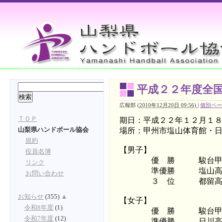
Yamanashi Handball Association
平成２２年度全
広報部
(
2010年12月20日 09:56)
|
個別ペー
ＴＯＰ
期日：平成２２年１２月１８
場所：甲州市塩山体育館・
山梨県ハンドボール協会
規約
【男子】
役員名簿
優 勝 駿台甲府
リンク
準優勝 塩山高
お問い合わせ
３ 位 都留高
お知らせ
(355)
▲
【女子】
令和8年度
(1)
優 勝 駿台甲府
令和7年度
(12)
準優勝 日川高