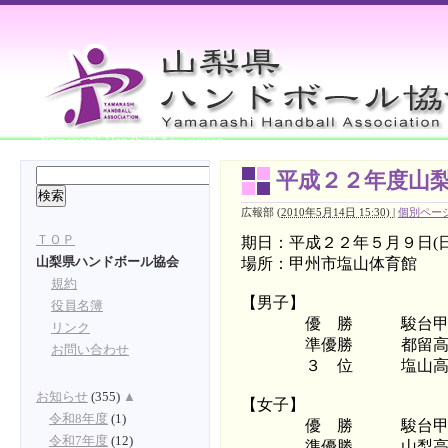
Yamanashi Handball Association
平成２２年度山
広報部
(
2010年5月14日 15:30)
|
個別ペー
ＴＯＰ
期日：平成２２年５月９日
(
場所：甲州市塩山体育館
山梨県ハンドボール協会
規約
【男子】
役員名簿
優 勝 駿台甲府
リンク
準優勝 都留高
お問い合わせ
３ 位 塩山高
お知らせ
(355)
▲
【女子】
令和8年度
(1)
優 勝 駿台甲府
令和7年度
(12)
準優勝 山梨高