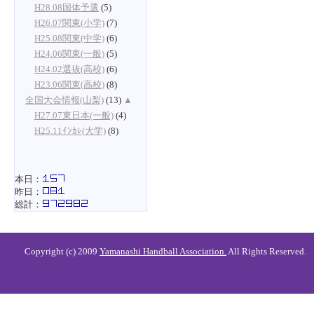
H28.08国体予選
(5)
H26.07関東(小学)
(7)
H25.08関東(中学)
(6)
H24.06関東(一般)
(5)
H24.02選抜(高校)
(6)
H23.06関東(高校)
(8)
全国大会情報(山梨)
(13)
▲
H27.07東日本(一般)
(4)
H25.11ｲﾝｶﾚ(大学)
(8)
本日：
昨日：
総計：
Copyright (c) 2009
Yamanashi Handball Association.
All Rights Reserved.