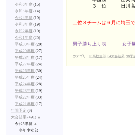
令和6年度
(15)
３ 位 日川高
令和5年度
(14)
令和4年度
(10)
上位３チームは６月に埼玉
令和3年度
(19)
令和2年度
(10)
令和1年度
(25)
男子勝ち上り表
女子
平成30年度
(20)
平成29年度
(27)
カテゴリ
:
03高校生部
,
04大会結果
,
98平
平成28年度
(17)
平成27年度
(24)
平成26年度
(30)
平成25年度
(24)
平成24年度
(28)
平成23年度
(19)
平成22年度
(33)
平成21年度
(17)
年間予定
(9)
大会結果
(491)
▲
令和8年度
▲
少年少女部