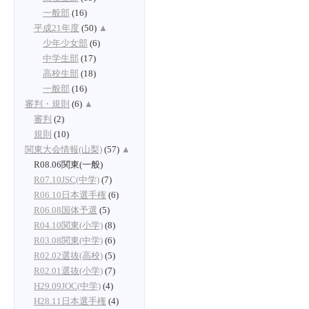
一般部
(16)
平成21年度
(50)
▲
少年少女部
(6)
中学生部
(17)
高校生部
(18)
一般部
(16)
審判・規則
(6)
▲
審判
(2)
規則
(10)
関東大会情報(山梨)
(57)
▲
R08.06関東(一般)
R07.10JSC(中学)
(7)
R06.10日本選手権
(6)
R06.08国体予選
(5)
R04.10関東(小学)
(8)
R03.08関東(中学)
(6)
R02.02選抜(高校)
(5)
R02.01選抜(小学)
(7)
H29.09JOC(中学)
(4)
H28.11日本選手権
(4)