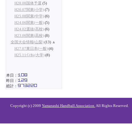
H28.08国体予選
(5)
H26.07関東(小学)
(7)
H25.08関東(中学)
(6)
H24.06関東(一般)
(5)
H24.02選抜(高校)
(6)
H23.06関東(高校)
(8)
全国大会情報(山梨)
(13)
▲
H27.07東日本(一般)
(4)
H25.11ｲﾝｶﾚ(大学)
(8)
本日：
昨日：
総計：
Copyright (c) 2009
Yamanashi Handball Association.
All Rights Reserved.