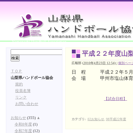
Yamanashi Handball Association
平成２２年度山
広報部
(
2010年4月23日 12:54)
|
個別ペー
ＴＯＰ
日 程 平成２２
年５
会 場 甲州市塩山体育
山梨県ハンドボール協会
規約
役員名簿
リンク
【試合日程】
お問い合わせ
お知らせ
(355)
▲
カテゴリ
:
02お知らせ
,
98平成22年度
令和8年度
(1)
令和7年度
(12)