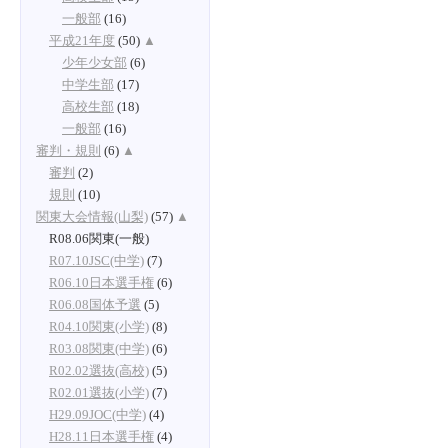
一般部
(16)
平成21年度
(50)
▲
少年少女部
(6)
中学生部
(17)
高校生部
(18)
一般部
(16)
審判・規則
(6)
▲
審判
(2)
規則
(10)
関東大会情報(山梨)
(57)
▲
R08.06関東(一般)
R07.10JSC(中学)
(7)
R06.10日本選手権
(6)
R06.08国体予選
(5)
R04.10関東(小学)
(8)
R03.08関東(中学)
(6)
R02.02選抜(高校)
(5)
R02.01選抜(小学)
(7)
H29.09JOC(中学)
(4)
H28.11日本選手権
(4)