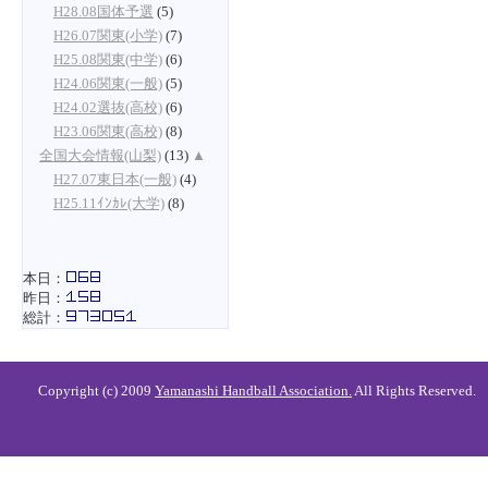
H28.08国体予選
(5)
H26.07関東(小学)
(7)
H25.08関東(中学)
(6)
H24.06関東(一般)
(5)
H24.02選抜(高校)
(6)
H23.06関東(高校)
(8)
全国大会情報(山梨)
(13)
▲
H27.07東日本(一般)
(4)
H25.11ｲﾝｶﾚ(大学)
(8)
本日：
昨日：
総計：
Copyright (c) 2009
Yamanashi Handball Association.
All Rights Reserved.