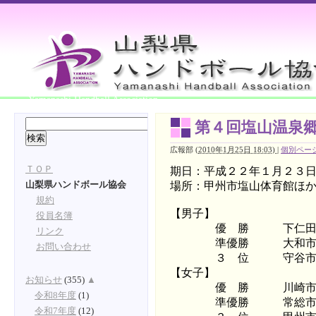
Yamanashi Handball Association
第４回塩山温泉
広報部
(
2010年1月25日 18:03)
|
個別ペー
ＴＯＰ
期日：平成２２年１月２３日(
場所：甲州市塩山体育館ほ
山梨県ハンドボール協会
規約
【男子】
役員名簿
優 勝 下仁田町立
リンク
準優勝 大和市立南
お問い合わせ
３ 位 守谷市立け
【女子】
お知らせ
(355)
▲
優 勝 川崎市立西
令和8年度
(1)
準優勝 常総市立水
令和7年度
(12)