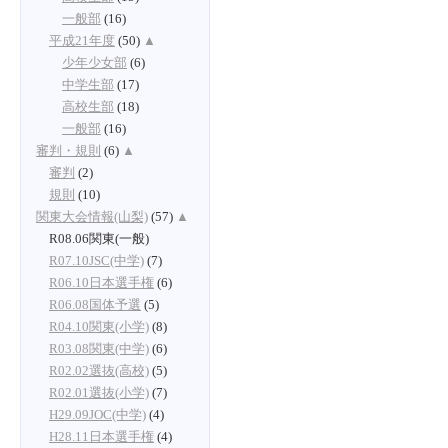
一般部
(16)
平成21年度
(50)
▲
少年少女部
(6)
中学生部
(17)
高校生部
(18)
一般部
(16)
審判・規則
(6)
▲
審判
(2)
規則
(10)
関東大会情報(山梨)
(57)
▲
R08.06関東(一般)
R07.10JSC(中学)
(7)
R06.10日本選手権
(6)
R06.08国体予選
(5)
R04.10関東(小学)
(8)
R03.08関東(中学)
(6)
R02.02選抜(高校)
(5)
R02.01選抜(小学)
(7)
H29.09JOC(中学)
(4)
H28.11日本選手権
(4)