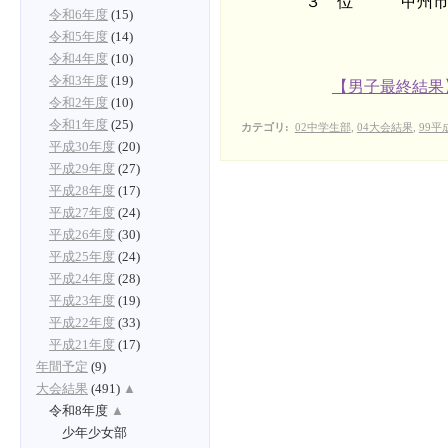
３ 位 甲州市立塩
令和6年度
(15)
令和5年度
(14)
令和4年度
(10)
令和3年度
(19)
【男子最終結果
令和2年度
(10)
令和1年度
(25)
カテゴリ
:
02中学生部
,
04大会結果
,
99平
平成30年度
(20)
平成29年度
(27)
平成28年度
(17)
平成27年度
(24)
平成26年度
(30)
平成25年度
(24)
平成24年度
(28)
平成23年度
(19)
平成22年度
(33)
平成21年度
(17)
年間予定
(9)
大会結果
(491)
▲
令和8年度
▲
少年少女部