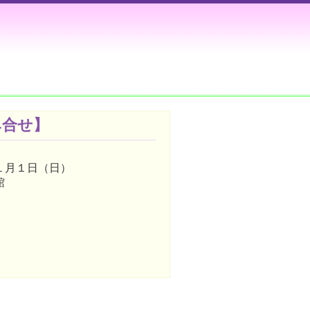
み合せ】
１月１日（日）
館