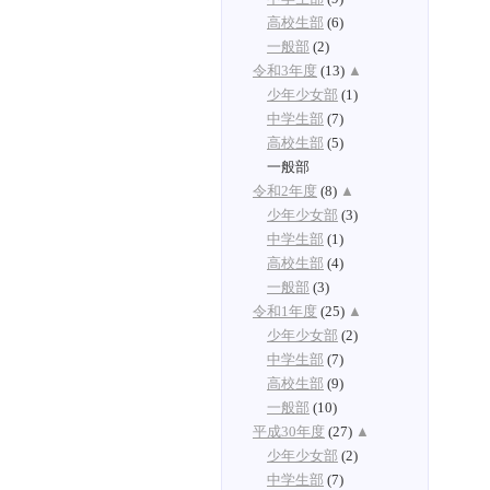
高校生部
(6)
一般部
(2)
令和3年度
(13)
▲
少年少女部
(1)
中学生部
(7)
高校生部
(5)
一般部
令和2年度
(8)
▲
少年少女部
(3)
中学生部
(1)
高校生部
(4)
一般部
(3)
令和1年度
(25)
▲
少年少女部
(2)
中学生部
(7)
高校生部
(9)
一般部
(10)
平成30年度
(27)
▲
少年少女部
(2)
中学生部
(7)