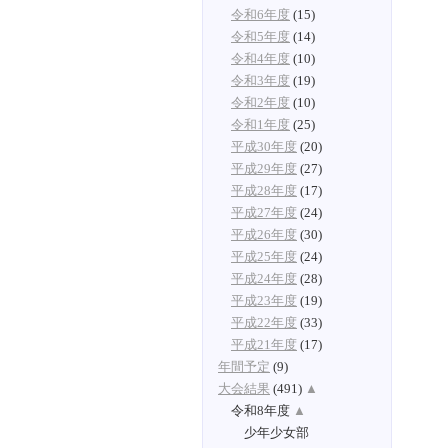
令和6年度
(15)
令和5年度
(14)
令和4年度
(10)
令和3年度
(19)
令和2年度
(10)
令和1年度
(25)
平成30年度
(20)
平成29年度
(27)
平成28年度
(17)
平成27年度
(24)
平成26年度
(30)
平成25年度
(24)
平成24年度
(28)
平成23年度
(19)
平成22年度
(33)
平成21年度
(17)
年間予定
(9)
大会結果
(491)
▲
令和8年度
▲
少年少女部