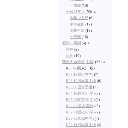
一般部
(16)
平成21年度
(50)
▲
少年少女部
(6)
中学生部
(17)
高校生部
(18)
一般部
(16)
審判・規則
(6)
▲
審判
(2)
規則
(10)
関東大会情報(山梨)
(57)
▲
R08.06関東(一般)
R07.10JSC(中学)
(7)
R06.10日本選手権
(6)
R06.08国体予選
(5)
R04.10関東(小学)
(8)
R03.08関東(中学)
(6)
R02.02選抜(高校)
(5)
R02.01選抜(小学)
(7)
H29.09JOC(中学)
(4)
H28.11日本選手権
(4)