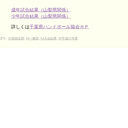
成年試合結果（山梨県関係）
少年試合結果（山梨県関係）
詳しくは
千葉県ハンドボール協会ＨＰ
ゴリ
:
03高校生部
,
04一般部
,
04大会結果
,
99平成21年度