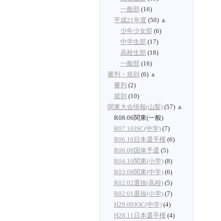
一般部
(16)
平成21年度
(50)
▲
少年少女部
(6)
中学生部
(17)
高校生部
(18)
一般部
(16)
審判・規則
(6)
▲
審判
(2)
規則
(10)
関東大会情報(山梨)
(57)
▲
R08.06関東(一般)
R07.10JSC(中学)
(7)
R06.10日本選手権
(6)
R06.08国体予選
(5)
R04.10関東(小学)
(8)
R03.08関東(中学)
(6)
R02.02選抜(高校)
(5)
R02.01選抜(小学)
(7)
H29.09JOC(中学)
(4)
H28.11日本選手権
(4)