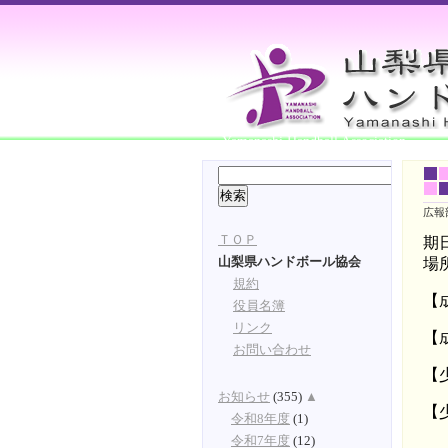
Yamanashi Handball Association
広報
ＴＯＰ
期
場
山梨県ハンドボール協会
規約
【
役員名簿
リンク
【
お問い合わせ
【
お知らせ
(355)
▲
【
令和8年度
(1)
令和7年度
(12)